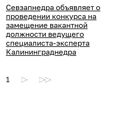
Севзапнедра объявляет о
проведении конкурса на
замещение вакантной
должности ведущего
специалиста-эксперта
Калининграднедра
1